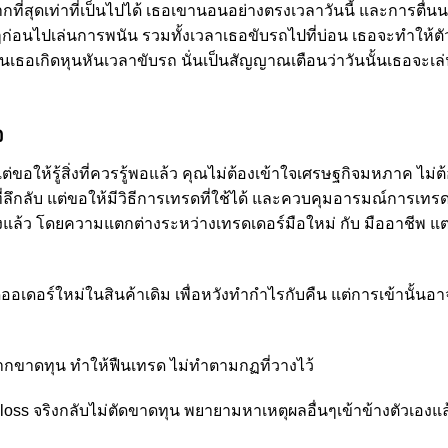
ี่สุดเท่าที่เป็นไปได้ เธอเขานอนอย่างตรงเวลาวันนี้ และการตื่น
ใดๆก่อนไปเล่นการพนัน รวมทั้งเวลาเธอขับรถไปที่บ่อน เธอจะทำให้ตั
นไหนเธอเกิดหุนหันเวลาขับรถ นั่นเป็นสัญญาณเตือนว่าวันนั้นเธอจะเล
จ
ขอให้รู้สิ่งที่ควรรู้พอแล้ว คุณไม่ต้องเข้าใจเศรษฐกิจมหภาค ไม่ต
ที่ลึกลับ แต่ขอให้มีวิธีการเทรดที่ใช้ได้ และควบคุมอารมณ์การเทรด
งแล้ว โดยความแตกต่างระหว่างเทรดเดอร์มือใหม่ กับ มืออาชีพ แ
ดออเดอร์ใหม่ในสินค้าเดิม เพื่อหวังทำกำไรกับคืน แต่การเข้านั้นอา
จากขาดทุน ทำให้ฟืนเทรด ไม่ทำตามกฏที่วางไว้
oss จริงกลับไม่ตัดขาดทุน พยายามหาเหตุผลอื่นๆเข้าข้างตัวเองแล