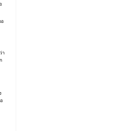
อ
ยอ
ว่า
ัก
ง
ขอ