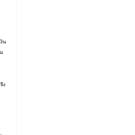
งิน
าม
จึง
ม